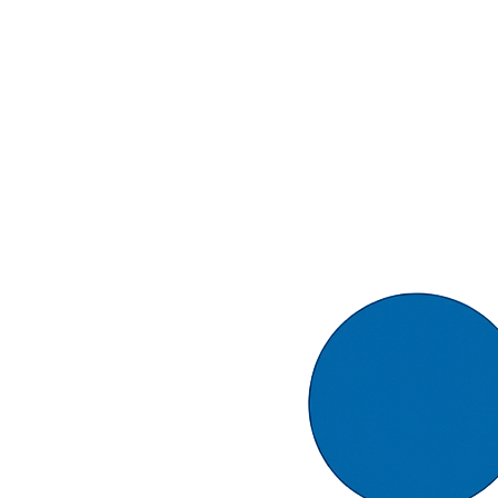
Målbar ROI gennem kompetenceoverførsel
Avancerede analyser demonstrerer, hvordan individuelle
læringspræstationer driver forretningsmetrikker - fra
salgsperformance til kundetilfredshed og operationel effektivitet.
Oplev Clevuno