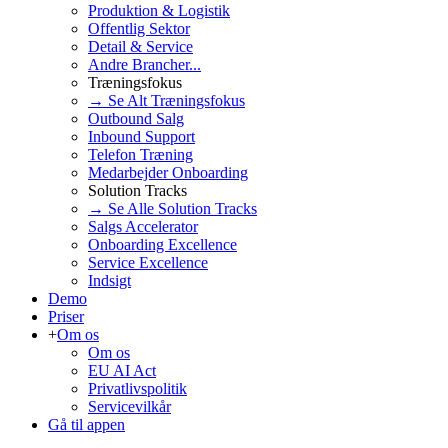
Produktion & Logistik
Offentlig Sektor
Detail & Service
Andre Brancher...
Træningsfokus
→ Se Alt Træningsfokus
Outbound Salg
Inbound Support
Telefon Træning
Medarbejder Onboarding
Solution Tracks
→ Se Alle Solution Tracks
Salgs Accelerator
Onboarding Excellence
Service Excellence
Indsigt
Demo
Priser
+
Om os
Om os
EU AI Act
Privatlivspolitik
Servicevilkår
Gå til appen