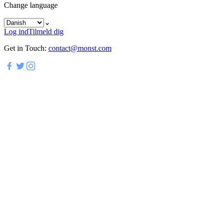
Change language
⌄
Log ind
Tilmeld dig
Get in Touch:
contact@monst.com
Oplev Clevuno