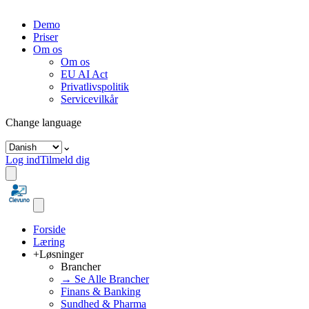
Demo
Priser
Om os
Om os
EU AI Act
Privatlivspolitik
Servicevilkår
Change language
⌄
Log ind
Tilmeld dig
Forside
Læring
+
Løsninger
Brancher
→ Se Alle Brancher
Finans & Banking
Sundhed & Pharma