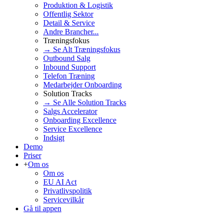
Produktion & Logistik
Offentlig Sektor
Detail & Service
Andre Brancher...
Træningsfokus
→ Se Alt Træningsfokus
Outbound Salg
Inbound Support
Telefon Træning
Medarbejder Onboarding
Solution Tracks
→ Se Alle Solution Tracks
Salgs Accelerator
Onboarding Excellence
Service Excellence
Indsigt
Demo
Priser
+
Om os
Om os
EU AI Act
Privatlivspolitik
Servicevilkår
Gå til appen