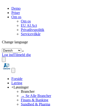
Demo
Priser
Om os
Om os
EU AI Act
Privatlivspolitik
Servicevilkår
Change language
⌄
Log ind
Tilmeld dig
Forside
Læring
+
Løsninger
Brancher
→ Se Alle Brancher
Finans & Banking
Sundhed & Pharma