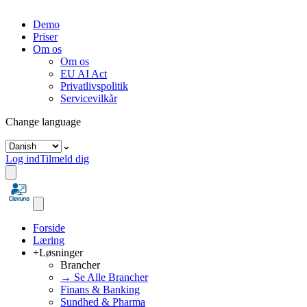
Demo
Priser
Om os
Om os
EU AI Act
Privatlivspolitik
Servicevilkår
Change language
⌄
Log ind
Tilmeld dig
Forside
Læring
+
Løsninger
Brancher
→ Se Alle Brancher
Finans & Banking
Sundhed & Pharma