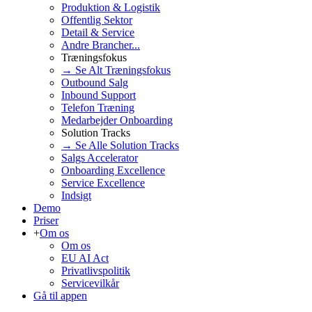
Produktion & Logistik
Offentlig Sektor
Detail & Service
Andre Brancher...
Træningsfokus
→ Se Alt Træningsfokus
Outbound Salg
Inbound Support
Telefon Træning
Medarbejder Onboarding
Solution Tracks
→ Se Alle Solution Tracks
Salgs Accelerator
Onboarding Excellence
Service Excellence
Indsigt
Demo
Priser
+
Om os
Om os
EU AI Act
Privatlivspolitik
Servicevilkår
Gå til appen