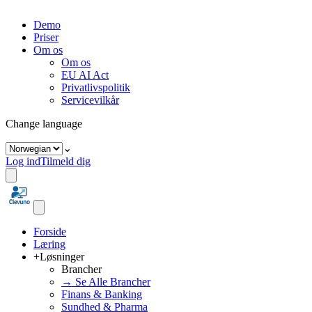
Demo
Priser
Om os
Om os
EU AI Act
Privatlivspolitik
Servicevilkår
Change language
⌄
Log ind
Tilmeld dig
Forside
Læring
+
Løsninger
Brancher
→ Se Alle Brancher
Finans & Banking
Sundhed & Pharma