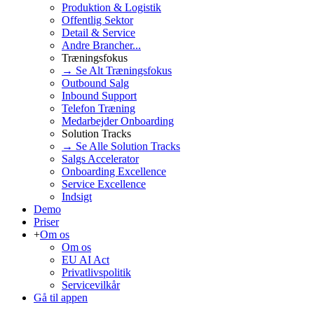
Produktion & Logistik
Offentlig Sektor
Detail & Service
Andre Brancher...
Træningsfokus
→ Se Alt Træningsfokus
Outbound Salg
Inbound Support
Telefon Træning
Medarbejder Onboarding
Solution Tracks
→ Se Alle Solution Tracks
Salgs Accelerator
Onboarding Excellence
Service Excellence
Indsigt
Demo
Priser
+
Om os
Om os
EU AI Act
Privatlivspolitik
Servicevilkår
Gå til appen