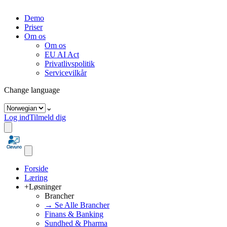
Demo
Priser
Om os
Om os
EU AI Act
Privatlivspolitik
Servicevilkår
Change language
⌄
Log ind
Tilmeld dig
Forside
Læring
+
Løsninger
Brancher
→ Se Alle Brancher
Finans & Banking
Sundhed & Pharma