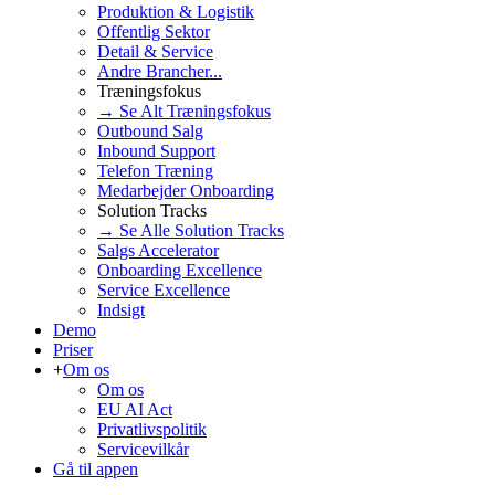
Produktion & Logistik
Offentlig Sektor
Detail & Service
Andre Brancher...
Træningsfokus
→ Se Alt Træningsfokus
Outbound Salg
Inbound Support
Telefon Træning
Medarbejder Onboarding
Solution Tracks
→ Se Alle Solution Tracks
Salgs Accelerator
Onboarding Excellence
Service Excellence
Indsigt
Demo
Priser
+
Om os
Om os
EU AI Act
Privatlivspolitik
Servicevilkår
Gå til appen