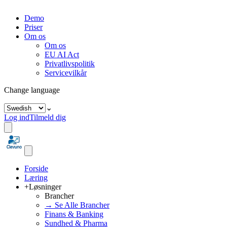
Demo
Priser
Om os
Om os
EU AI Act
Privatlivspolitik
Servicevilkår
Change language
⌄
Log ind
Tilmeld dig
Forside
Læring
+
Løsninger
Brancher
→ Se Alle Brancher
Finans & Banking
Sundhed & Pharma