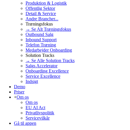
Produktion & Logistik
Offentlig Sektor
Detail & Service
Andre Brancher...
Træningsfokus
→ Se Alt Træningsfokus
Outbound Salg
Inbound Support
Telefon Træning
Medarbejder Onboarding
Solution Tracks
→ Se Alle Solution Tracks
Salgs Accelerator
Onboarding Excellence
Service Excellence
Indsigt
Demo
Priser
+
Om os
Om os
EU AI Act
Privatlivspolitik
Servicevilkår
Gå til appen